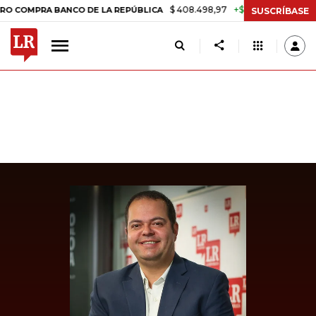
$ 408.498,97
+$ 8.753,81
+2,19%
RA BANCO DE LA REPÚBLICA
TA
SUSCRÍBASE