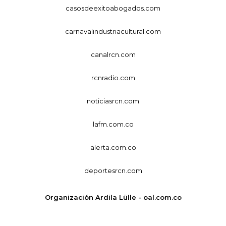
casosdeexitoabogados.com
carnavalindustriacultural.com
canalrcn.com
rcnradio.com
noticiasrcn.com
lafm.com.co
alerta.com.co
deportesrcn.com
Organización Ardila Lülle - oal.com.co