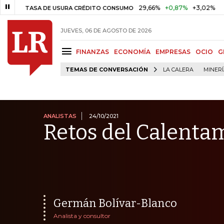
29,66%
+0,87%
+3,02%
10
ASA DE USURA CRÉDITO CONSUMO
DTF
JUEVES, 06 DE AGOSTO DE 2026
FINANZAS
ECONOMÍA
EMPRESAS
OCIO
G
TEMAS DE CONVERSACIÓN
LA CALERA
MINER
ANALISTAS
24/10/2021
Retos del Calenta
Germán Bolívar-Blanco
Analista y consultor