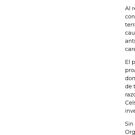
Al 
con
ter
cau
ant
car
El 
pro
don
de 
raz
Cel
inv
Sin
Org