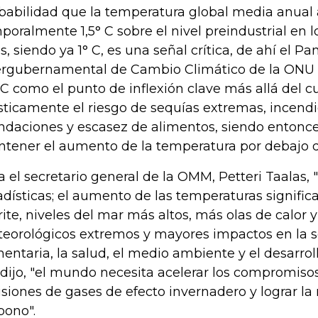
babilidad que la temperatura global media anual
poralmente 1,5° C sobre el nivel preindustrial en 
s, siendo ya 1° C, es una señal crítica, de ahí el Pa
ergubernamental de Cambio Climático de la ONU (I
° C como el punto de inflexión clave más allá del 
sticamente el riesgo de sequías extremas, incendio
ndaciones y escasez de alimentos, siendo entonce
tener el aumento de la temperatura por debajo de
a el secretario general de la OMM, Petteri Taalas,
adísticas; el aumento de las temperaturas signific
rite, niveles del mar más altos, más olas de calor 
eorológicos extremos y mayores impactos en la 
mentaria, la salud, el medio ambiente y el desarrol
 dijo, "el mundo necesita acelerar los compromisos
siones de gases de efecto invernadero y lograr la
bono".