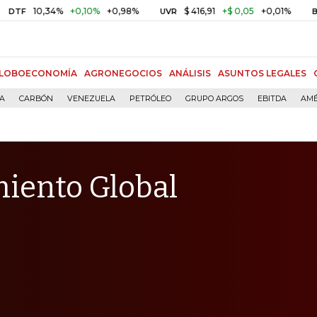
,34%
+0,10%
+0,98%
$ 416,91
+$ 0,05
+0,01%
U
UVR
BITCOIN
LOBOECONOMÍA
AGRONEGOCIOS
ANÁLISIS
ASUNTOS LEGALES
ÍA
CARBÓN
VENEZUELA
PETRÓLEO
GRUPO ARGOS
EBITDA
AMÉ
miento Global