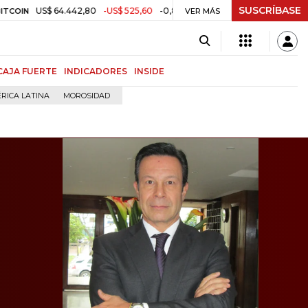
SUSCRÍBASE
S$ 64.442,80
-US$ 525,60
-0,81%
$ 3.157,43
-$ 21,97
-0,69%
TRM
VER MÁS
CAJA FUERTE
INDICADORES
INSIDE
RICA LATINA
MOROSIDAD