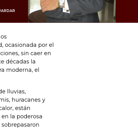
UARDAR
hos
d, ocasionada por el
iones, sin caer en
ce décadas la
ra moderna, el
e lluvias,
mis, huracanes y
calor, están
 en la poderosa
s sobrepasaron