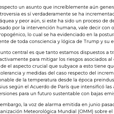
respecto un asunto que increíblemente aún gene
troversia es sí verdaderamente se ha incrementa
ráquea y peor aún, si este ha sido un proceso de 
sado por la intervención humana, vale decir con 
ropogénico, lo cual se ha evidenciado en la postur
ente de toda consciencia y lógica de Trump y su e
punto central es que tanto estamos dispuestos a t
activamente para mitigar los riesgos asociados al
de el aspecto crucial que subyace a esto tiene qu
tolerancia y medidas del caso respecto del incre
onable de la temperatura desde la época preindus
sius según el Acuerdo de París que intensificó las
ersiones para un futuro sustentable con bajas emi
 embargo, la voz de alarma emitida en junio pasad
anización Meteorológica Mundial (OMM) sobre el