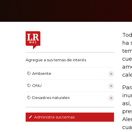
Tod
ha 
tem
cue
Agregue a sus temas de interés
ame
Ambiente
cal
ONU
Par
inu
Desastres naturales
así
pre
Administre sus temas
Ale
cua