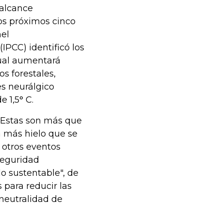
 alcance
los próximos cinco
nel
PCC) identificó los
cual aumentará
s forestales,
s neurálgico
 1,5° C.
 "Estas son más que
a más hielo que se
y otros eventos
seguridad
lo sustentable", de
 para reducir las
 neutralidad de