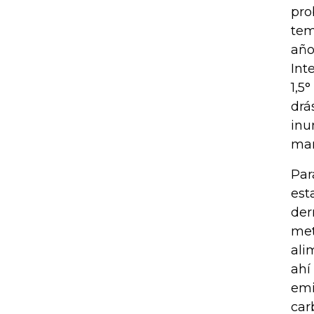
pro
tem
año
Int
1,5
drá
inu
man
Par
est
der
met
ali
ahí
emi
car