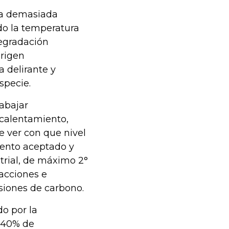
ra demasiada
do la temperatura
degradación
origen
a delirante y
specie.
rabajar
 calentamiento,
e ver con que nivel
mento aceptado y
trial, de máximo 2°
 acciones e
siones de carbono.
o por la
 40% de