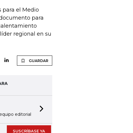
 para el Medio
 documento para
 calentamiento
líder regional en su
GUARDAR
ARA
Next slide
equipo editorial
SUSCRÍBASE YA