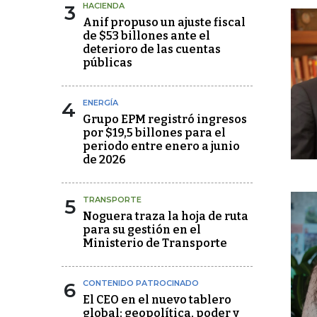
3
HACIENDA
Anif propuso un ajuste fiscal
de $53 billones ante el
deterioro de las cuentas
públicas
4
ENERGÍA
Grupo EPM registró ingresos
por $19,5 billones para el
periodo entre enero a junio
de 2026
5
TRANSPORTE
Noguera traza la hoja de ruta
para su gestión en el
Ministerio de Transporte
6
CONTENIDO PATROCINADO
El CEO en el nuevo tablero
global: geopolítica, poder y