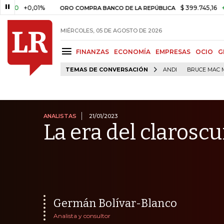
0,01%
$ 399.745,16
+$ 2.295,7
ORO COMPRA BANCO DE LA REPÚBLICA
MIÉRCOLES, 05 DE AGOSTO DE 2026
FINANZAS
ECONOMÍA
EMPRESAS
OCIO
G
TEMAS DE CONVERSACIÓN
ANDI
BRUCE MAC 
ANALISTAS
21/01/2023
La era del claroscu
Germán Bolívar-Blanco
Analista y consultor