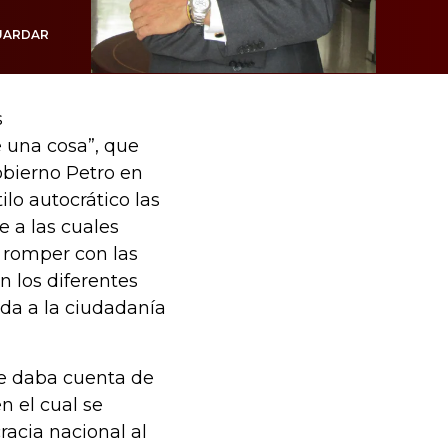
UARDAR
s
e una cosa”, que
obierno Petro en
lo autocrático las
e a las cuales
 romper con las
n los diferentes
da a la ciudadanía
e daba cuenta de
n el cual se
racia nacional al