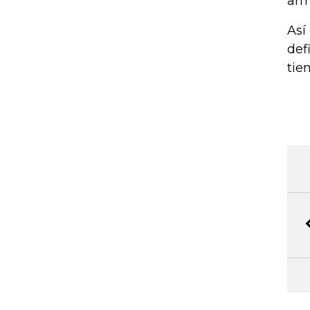
arm
Así
def
tie