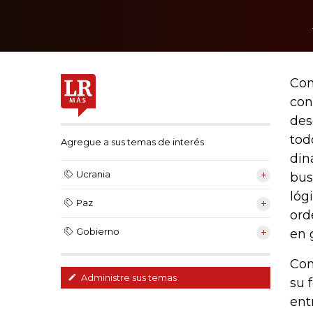
Con
con
des
tod
Agregue a sus temas de interés
din
Ucrania
bus
lóg
Paz
ord
Gobierno
en 
Com
Administre sus temas
su 
ent