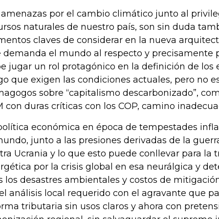
 amenazas por el cambio climático junto al privil
ursos naturales de nuestro país, son sin duda tam
mentos claves de considerar en la nueva arquitectu
 demanda el mundo al respecto y precisamente 
e jugar un rol protagónico en la definición de los 
go que exigen las condiciones actuales, pero no e
agogos sobre “capitalismo descarbonizado”, com
 con duras críticas con los COP, camino inadecu
política económica en época de tempestades infla
mundo, junto a las presiones derivadas de la guerra
tra Ucrania y lo que esto puede conllevar para la t
rgética por la crisis global en esa neurálgica y de
 los desastres ambientales y costos de mitigación
 el análisis local requerido con el agravante que
orma tributaria sin usos claros y ahora con pretens