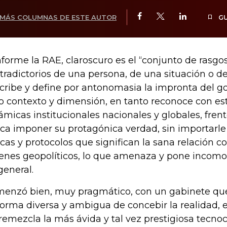
MÁS COLUMNAS DE ESTE AUTOR
G
forme la RAE, claroscuro es el “conjunto de rasgo
tradictorios de una persona, de una situación o d
cribe y define por antonomasia la impronta del g
o contexto y dimensión, en tanto reconoce con esti
ámicas institucionales nacionales y globales, frent
ca imponer su protagónica verdad, sin importarle
icas y protocolos que significan la sana relación co
enes geopolíticos, lo que amenaza y pone incomo
general.
enzó bien, muy pragmático, con un gabinete qu
forma diversa y ambigua de concebir la realidad, e
remezcla la más ávida y tal vez prestigiosa tecnoc