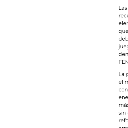
Las
rec
ele
que
deb
jue
dem
FEM
La 
el 
con
ene
más
sin
ref