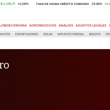
1
+0,58%
29,66%
+0,87%
+3,
TASA DE USURA CRÉDITO CONSUMO
LOBOECONOMÍA
AGRONEGOCIOS
ANÁLISIS
ASUNTOS LEGALES
MASTER
EXPORTACIONES
DÓLAR
IMPUESTO PREDIAL
BOGOTÁ
FE
ro