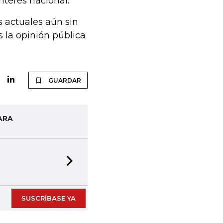
nterés nacional.
s actuales aún sin
s la opinión pública
GUARDAR
ARA
Next slide
SUSCRÍBASE YA