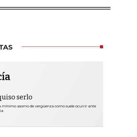
TAS
cía
quiso serlo
ra mínimo asomo de vergüenza como suele ocurrir ante
ia