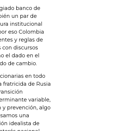
egiado banco de
bién un par de
ra institucional
por eso Colombia
entes y reglas de
s con discursos
o el dado en el
ado de cambio.
cionarias en todo
 fratricida de Rusia
ransición
terminante variable,
 y prevención, algo
 pasamos una
ión idealista de