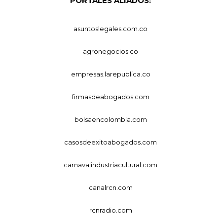
PORTALES ALIADOS:
asuntoslegales.com.co
agronegocios.co
empresas.larepublica.co
firmasdeabogados.com
bolsaencolombia.com
casosdeexitoabogados.com
carnavalindustriacultural.com
canalrcn.com
rcnradio.com