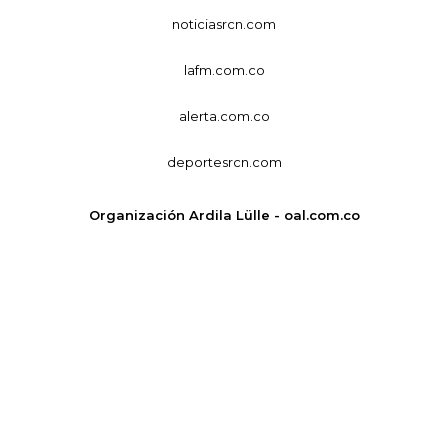
noticiasrcn.com
lafm.com.co
alerta.com.co
deportesrcn.com
Organización Ardila Lülle - oal.com.co