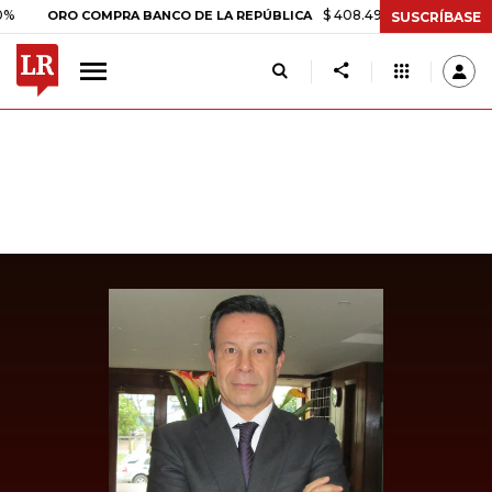
$ 408.498,97
+$ 8.753,81
+2,
ORO COMPRA BANCO DE LA REPÚBLICA
SUSCRÍBASE