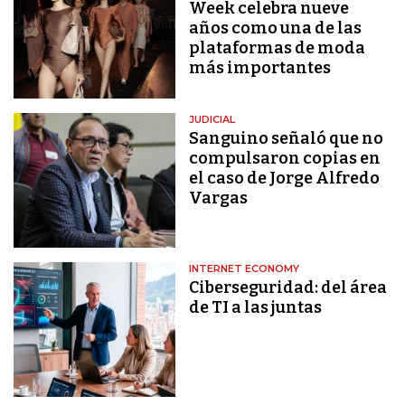
Week celebra nueve
años como una de las
plataformas de moda
más importantes
JUDICIAL
Sanguino señaló que no
compulsaron copias en
el caso de Jorge Alfredo
Vargas
INTERNET ECONOMY
Ciberseguridad: del área
de TI a las juntas