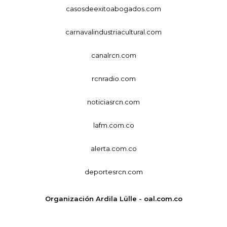
casosdeexitoabogados.com
carnavalindustriacultural.com
canalrcn.com
rcnradio.com
noticiasrcn.com
lafm.com.co
alerta.com.co
deportesrcn.com
Organización Ardila Lülle - oal.com.co