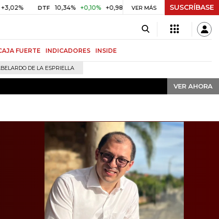
SUSCRÍBASE
VER AHORA
10,34%
+0,10%
+0,98%
$ 416,91
+$ 0,05
+0,01%
DTF
UVR
VER MÁS
CAJA FUERTE
INDICADORES
INSIDE
BELARDO DE LA ESPRIELLA
VER AHORA