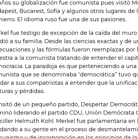
años su globalización fue comunista pues visitó M
apest, Bucarest, Sofía y algunos otros lugares de 
hierro. El idioma ruso fue una de sus pasiones.
kel fue testigo de excepción de la caída del muro
idió a su familia. Desde las ciencias exactas y de 
 ecuaciones y las fórmulas fueron reemplazas por l
stra a la comunista tratando de entender el capit
ocracia. La paradoja es que perteneciendo a un
unista que se denominaba “democrática” tuvo qu
dar a sus compatriotas a entender que la unifica
turas y pérdidas.
nsitó de un pequeño partido, Despertar Democrát
minó liderando el partido CDU, Unión Demócrata Cr
ciller Helmuth Kohl. Merkel fue parlamentaria en l
dando a su gente en el proceso de desmantelami
unismo y de incorporación en los principios de la