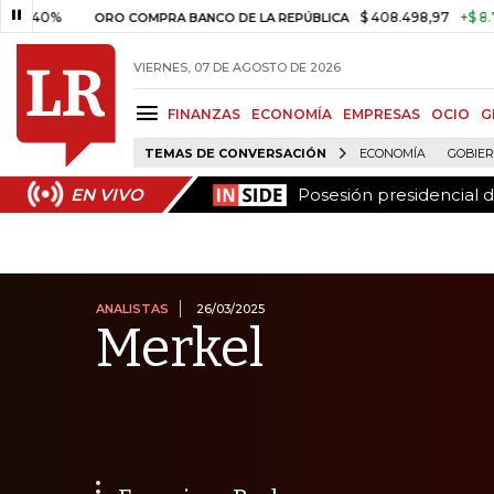
Posesión presidencial 
EN VIVO
$ 408.498,97
+$ 8.753,81
+2
ORO COMPRA BANCO DE LA REPÚBLICA
VIERNES, 07 DE AGOSTO DE 2026
FINANZAS
ECONOMÍA
EMPRESAS
OCIO
G
TEMAS DE CONVERSACIÓN
ECONOMÍA
GOBIE
Posesión presidencial 
EN VIVO
ANALISTAS
26/03/2025
Merkel