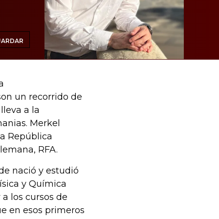
UARDAR
a
son un recorrido de
lleva a la
manias. Merkel
la República
Alemana, RFA.
e nació y estudió
Física y Química
 a los cursos de
ue en esos primeros