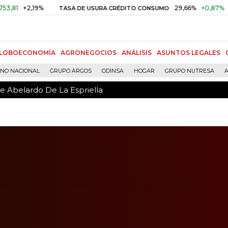
de Abelardo De La Espriella
,19%
29,66%
+0,87%
+3,02%
TASA DE USURA CRÉDITO CONSUMO
LOBOECONOMÍA
AGRONEGOCIOS
ANÁLISIS
ASUNTOS LEGALES
RNO NACIONAL
GRUPO ARGOS
ODINSA
HOGAR
GRUPO NUTRESA
A
de Abelardo De La Espriella