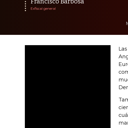
Francisco Barbosa
Exfiscal general
Las
Ang
Eur
com
mue
Dem
Tam
cie
cuá
mar