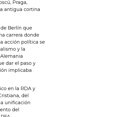
oscú, Praga,
la antigua cortina
 de Berlín que
una carrera donde
a acción política se
alismo y la
a Alemania
e dar el paso y
ción implicaba
ico en la RDA y
istiana, del
a unificación
ento del
 RFA.