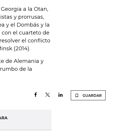
 Georgia a la Otan,
istas y prorrusas,
mea y el Dombás y la
 con el cuarteto de
esolver el conflicto
insk (2014).
nte de Alemania y
l rumbo de la
GUARDAR
ARA