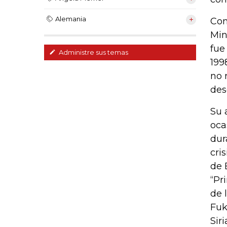
Alemania
Con
Min
fue
Administre sus temas
199
no 
des
Su 
oca
dur
cri
de 
“Pr
de 
Fuk
Siri