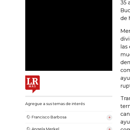
35 
Bud
de 
Mer
div
las
mue
dem
com
ayu
rup
Tra
Agregue a sus temas de interés
ter
can
Francisco Barbosa
ayu
com
Angela Merkel