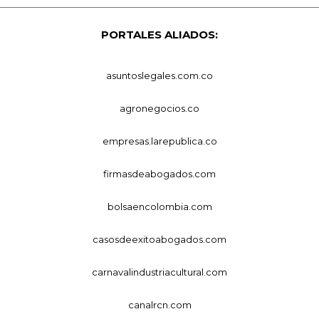
PORTALES ALIADOS:
asuntoslegales.com.co
agronegocios.co
empresas.larepublica.co
firmasdeabogados.com
bolsaencolombia.com
casosdeexitoabogados.com
carnavalindustriacultural.com
canalrcn.com