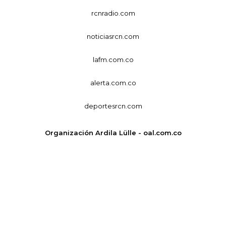
rcnradio.com
noticiasrcn.com
lafm.com.co
alerta.com.co
deportesrcn.com
Organización Ardila Lülle - oal.com.co