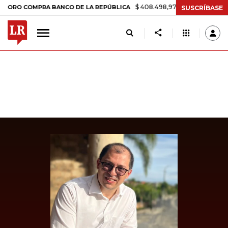
$ 408.498,97
+$ 8.753,81
+2,19%
COMPRA BANCO DE LA REPÚBLICA
SUSCRÍBASE