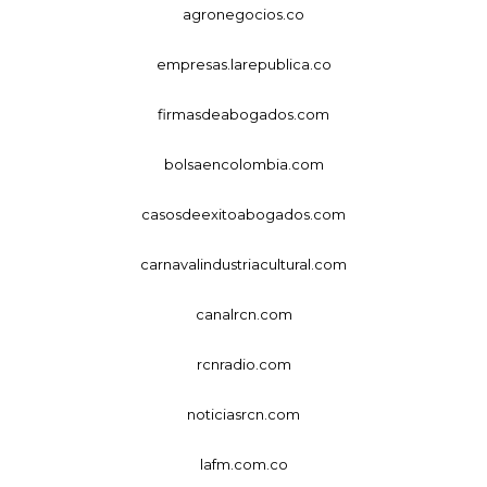
agronegocios.co
empresas.larepublica.co
firmasdeabogados.com
bolsaencolombia.com
casosdeexitoabogados.com
carnavalindustriacultural.com
canalrcn.com
rcnradio.com
noticiasrcn.com
lafm.com.co