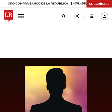
$ 408.498,97
+$ 8.753,81
+2,19%
RO COMPRA BANCO DE LA REPÚBLICA
SUSCRÍBASE