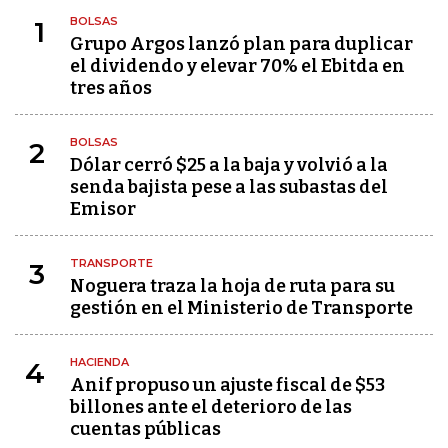
BOLSAS
1
Grupo Argos lanzó plan para duplicar
el dividendo y elevar 70% el Ebitda en
tres años
BOLSAS
2
Dólar cerró $25 a la baja y volvió a la
senda bajista pese a las subastas del
Emisor
TRANSPORTE
3
Noguera traza la hoja de ruta para su
gestión en el Ministerio de Transporte
HACIENDA
4
Anif propuso un ajuste fiscal de $53
billones ante el deterioro de las
cuentas públicas