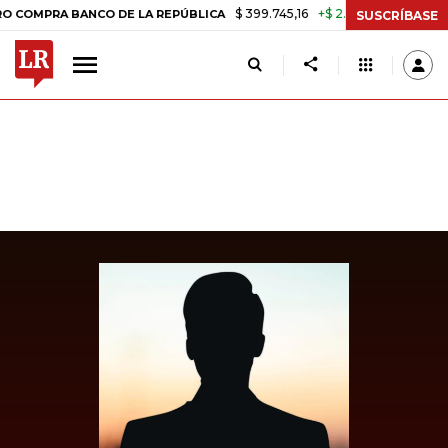
$ 399.745,16
+$ 2.295,71
+0,58%
RA BANCO DE LA REPÚBLICA
TAS
SUSCRÍBASE