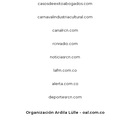
casosdeexitoabogados.com
carnavalindustriacultural.com
canalrcn.com
rcnradio.com
noticiasrcn.com
lafm.com.co
alerta.com.co
deportesrcn.com
Organización Ardila Lülle - oal.com.co