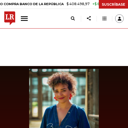
$ 408.498,97
+$ 8.753,81
+2,19%
A BANCO DE LA REPÚBLICA
TAS
SUSCRÍBASE