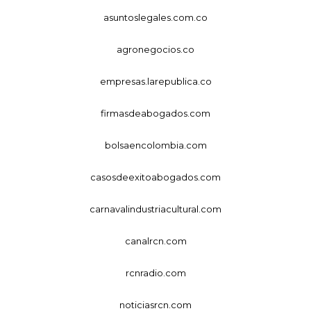
asuntoslegales.com.co
agronegocios.co
empresas.larepublica.co
firmasdeabogados.com
bolsaencolombia.com
casosdeexitoabogados.com
carnavalindustriacultural.com
canalrcn.com
rcnradio.com
noticiasrcn.com