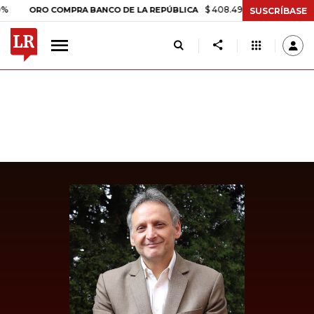
$ 408.498,97
+$ 8.753,81
+2,1
ORO COMPRA BANCO DE LA REPÚBLICA
SUSCRÍBASE