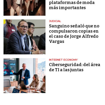
plataformas de moda
más importantes
JUDICIAL
Sanguino señaló que no
compulsaron copias en
el caso de Jorge Alfredo
Vargas
INTERNET ECONOMY
Ciberseguridad: del área
de TI a las juntas