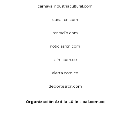
carnavalindustriacultural.com
canalrcn.com
rcnradio.com
noticiasrcn.com
lafm.com.co
alerta.com.co
deportesrcn.com
Organización Ardila Lülle - oal.com.co