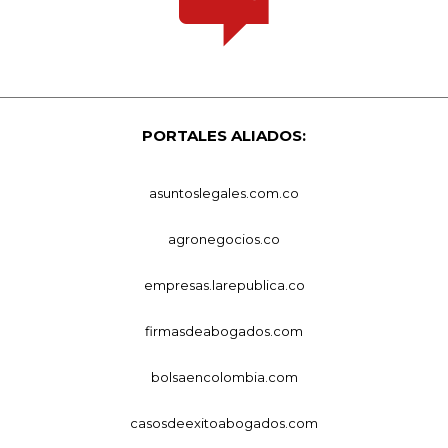
PORTALES ALIADOS:
asuntoslegales.com.co
agronegocios.co
empresas.larepublica.co
firmasdeabogados.com
bolsaencolombia.com
casosdeexitoabogados.com