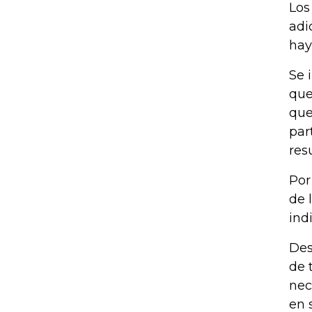
Los
adi
hay
Se 
que
que
par
res
Por
de 
ind
Des
de 
nec
en 