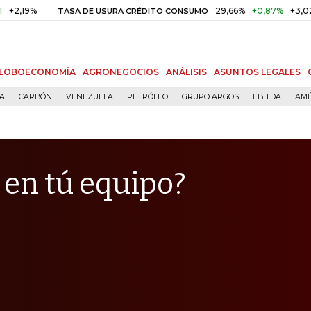
29,66%
+0,87%
+3,02%
TASA DE USURA CRÉDITO CONSUMO
D
LOBOECONOMÍA
AGRONEGOCIOS
ANÁLISIS
ASUNTOS LEGALES
ÍA
CARBÓN
VENEZUELA
PETRÓLEO
GRUPO ARGOS
EBITDA
AMÉ
 en tú equipo?