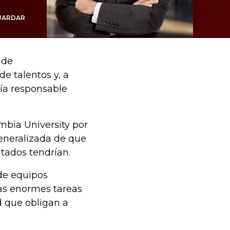
UARDAR
 de
e talentos y, a
mía responsable
mbia University por
generalizada de que
ltados tendrían.
 de equipos
las enormes tareas
d que obligan a