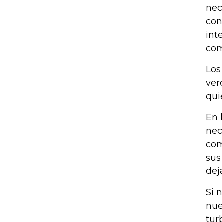
nec
con
int
com
Los
ver
qui
En 
nec
com
sus
dej
Si 
nue
tur