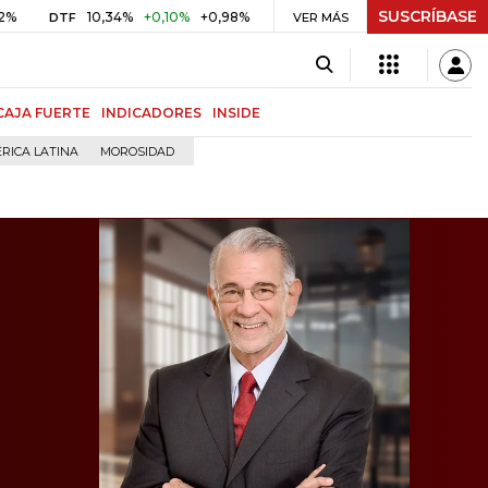
SUSCRÍBASE
10,34%
+0,10%
+0,98%
$ 416,86
+$ 0,05
+0,01%
TF
UVR
VER MÁS
BITC
CAJA FUERTE
INDICADORES
INSIDE
RICA LATINA
MOROSIDAD