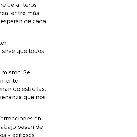
re delanteros
rea, entre más
 esperan de cada
tén
 sirve que todos
o mismo. Se
tamente
nan de estrellas,
nseñanza que nos
sformaciones en
trabajo pasen de
s y exitosos.