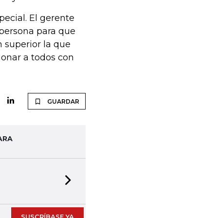
ecial. El gerente
a persona para que
n superior la que
ionar a todos con
GUARDAR
ARA
Next slide
SUSCRÍBASE YA