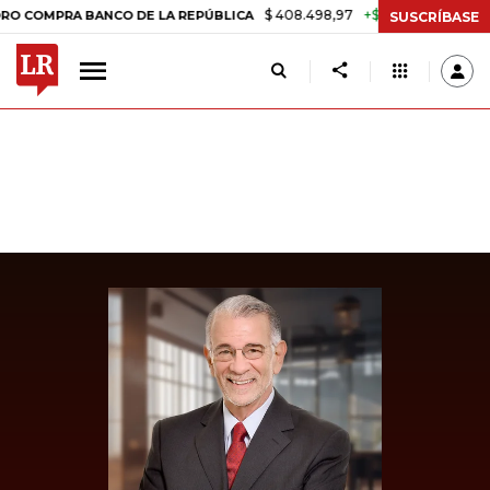
$ 408.498,97
+$ 8.753,81
+2,19%
PRA BANCO DE LA REPÚBLICA
T
SUSCRÍBASE