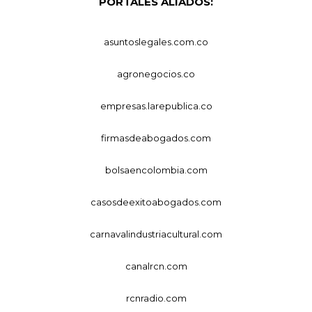
PORTALES ALIADOS:
asuntoslegales.com.co
agronegocios.co
empresas.larepublica.co
firmasdeabogados.com
bolsaencolombia.com
casosdeexitoabogados.com
carnavalindustriacultural.com
canalrcn.com
rcnradio.com