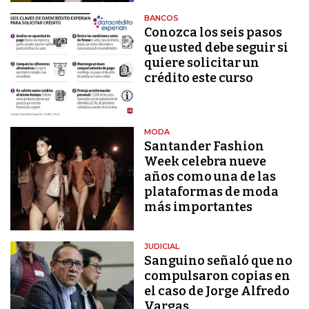
BANCOS
Conozca los seis pasos
que usted debe seguir si
quiere solicitar un
crédito este curso
MODA
Santander Fashion
Week celebra nueve
años como una de las
plataformas de moda
más importantes
JUDICIAL
Sanguino señaló que no
compulsaron copias en
el caso de Jorge Alfredo
Vargas