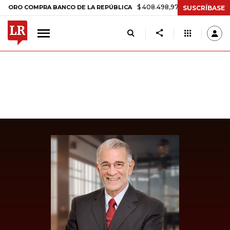
$ 408.498,97
+$ 8.753,81
+2,19%
COMPRA BANCO DE LA REPÚBLICA
SUSCRÍBASE