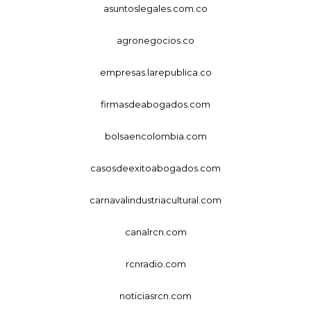
asuntoslegales.com.co
agronegocios.co
empresas.larepublica.co
firmasdeabogados.com
bolsaencolombia.com
casosdeexitoabogados.com
carnavalindustriacultural.com
canalrcn.com
rcnradio.com
noticiasrcn.com