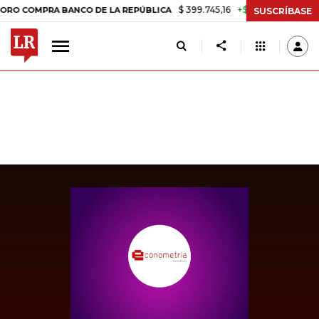
$ 399.745,16
+$ 2.295,71
+0,58%
PRA BANCO DE LA REPÚBLICA
TA
SUSCRÍBASE