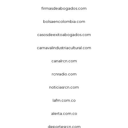
firmasdeabogados.com
bolsaencolombia.com
casosdeexitoabogados.com
carnavalindustriacultural.com
canalrcn.com
rcnradio.com
noticiasrcn.com
lafm.com.co
alerta.com.co
deportesrcn.com