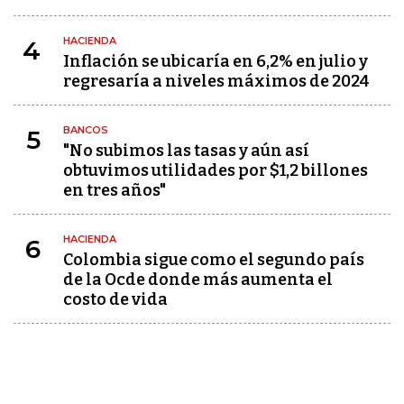
HACIENDA
4
Inflación se ubicaría en 6,2% en julio y
regresaría a niveles máximos de 2024
BANCOS
5
"No subimos las tasas y aún así
obtuvimos utilidades por $1,2 billones
en tres años"
HACIENDA
6
Colombia sigue como el segundo país
de la Ocde donde más aumenta el
costo de vida