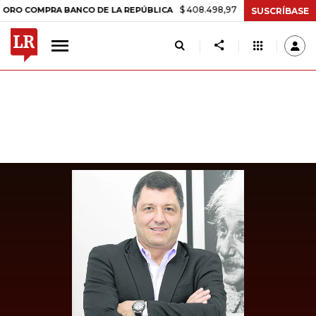
$ 408.498,97
+$ 8.753,81
+2,19%
OMPRA BANCO DE LA REPÚBLICA
SUSCRÍBASE