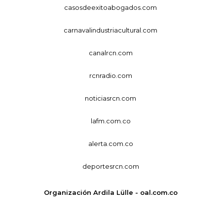
casosdeexitoabogados.com
carnavalindustriacultural.com
canalrcn.com
rcnradio.com
noticiasrcn.com
lafm.com.co
alerta.com.co
deportesrcn.com
Organización Ardila Lülle - oal.com.co