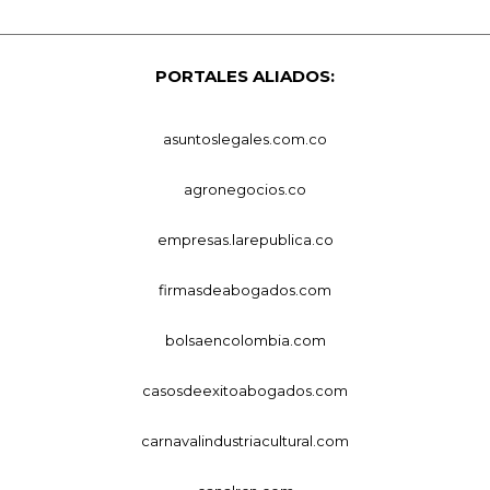
PORTALES ALIADOS:
asuntoslegales.com.co
agronegocios.co
empresas.larepublica.co
firmasdeabogados.com
bolsaencolombia.com
casosdeexitoabogados.com
carnavalindustriacultural.com