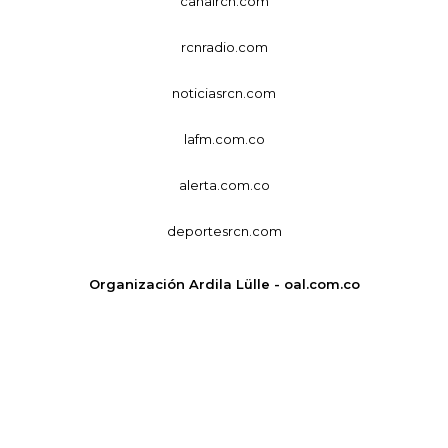
canalrcn.com
rcnradio.com
noticiasrcn.com
lafm.com.co
alerta.com.co
deportesrcn.com
Organización Ardila Lülle - oal.com.co