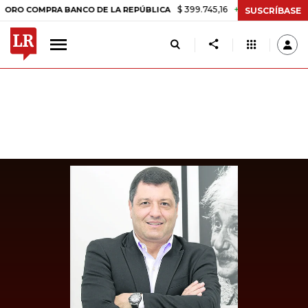
$ 399.745,16
+$ 2.295,71
+0,58%
OMPRA BANCO DE LA REPÚBLICA
SUSCRÍBASE