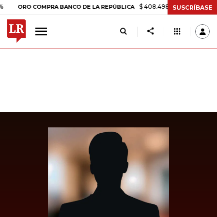
$ 408.498,97
+$ 8.753,81
+2,19
ORO COMPRA BANCO DE LA REPÚBLICA
SUSCRÍBASE