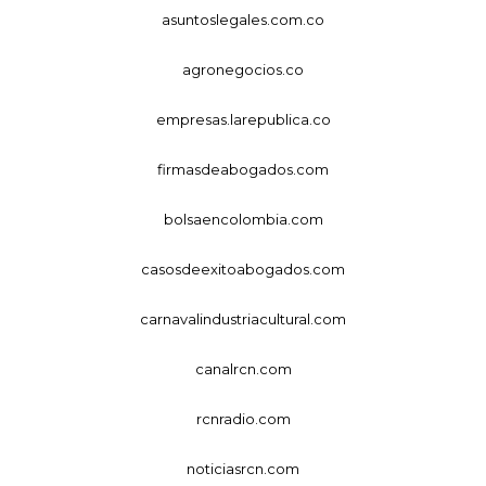
asuntoslegales.com.co
agronegocios.co
empresas.larepublica.co
firmasdeabogados.com
bolsaencolombia.com
casosdeexitoabogados.com
carnavalindustriacultural.com
canalrcn.com
rcnradio.com
noticiasrcn.com