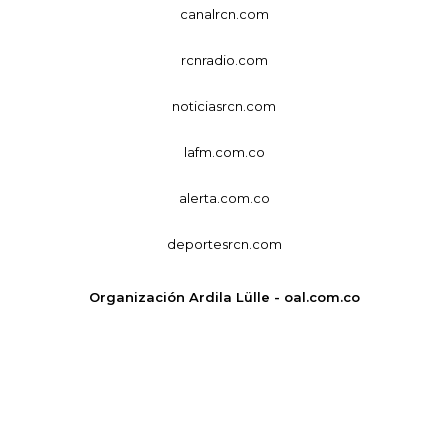
canalrcn.com
rcnradio.com
noticiasrcn.com
lafm.com.co
alerta.com.co
deportesrcn.com
Organización Ardila Lülle - oal.com.co