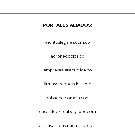
PORTALES ALIADOS:
asuntoslegales.com.co
agronegocios.co
empresas.larepublica.co
firmasdeabogados.com
bolsaencolombia.com
casosdeexitoabogados.com
carnavalindustriacultural.com