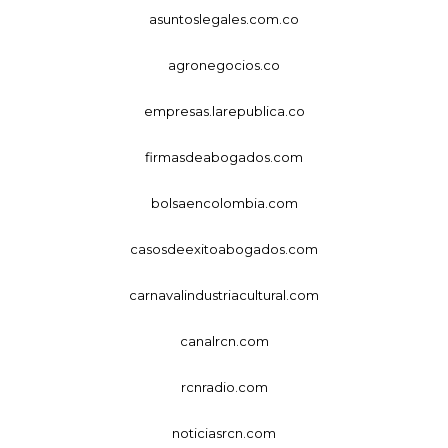
asuntoslegales.com.co
agronegocios.co
empresas.larepublica.co
firmasdeabogados.com
bolsaencolombia.com
casosdeexitoabogados.com
carnavalindustriacultural.com
canalrcn.com
rcnradio.com
noticiasrcn.com