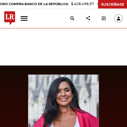
$ 408.498,97
+$ 8.753,81
+2,19%
COMPRA BANCO DE LA REPÚBLICA
SUSCRÍBASE