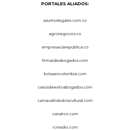
PORTALES ALIADOS:
asuntoslegales.com.co
agronegocios.co
empresas.larepublica.co
firmasdeabogados.com
bolsaencolombia.com
casosdeexitoabogados.com
carnavalindustriacultural.com
canalrcn.com
rcnradio.com