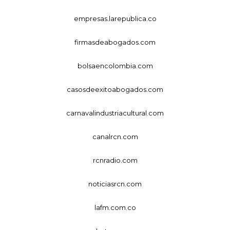
empresas.larepublica.co
firmasdeabogados.com
bolsaencolombia.com
casosdeexitoabogados.com
carnavalindustriacultural.com
canalrcn.com
rcnradio.com
noticiasrcn.com
lafm.com.co