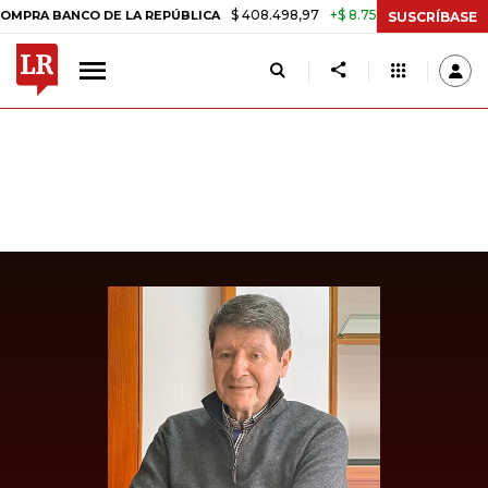
$ 408.498,97
+$ 8.753,81
+2,19%
BANCO DE LA REPÚBLICA
TASA 
SUSCRÍBASE