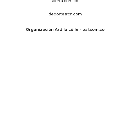
alerta.com.co
deportesrcn.com
Organización Ardila Lülle - oal.com.co