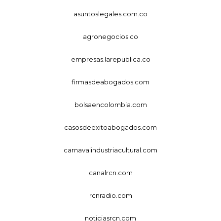
asuntoslegales.com.co
agronegocios.co
empresas.larepublica.co
firmasdeabogados.com
bolsaencolombia.com
casosdeexitoabogados.com
carnavalindustriacultural.com
canalrcn.com
rcnradio.com
noticiasrcn.com