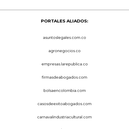
PORTALES ALIADOS:
asuntoslegales.com.co
agronegocios.co
empresas.larepublica.co
firmasdeabogados.com
bolsaencolombia.com
casosdeexitoabogados.com
carnavalindustriacultural.com