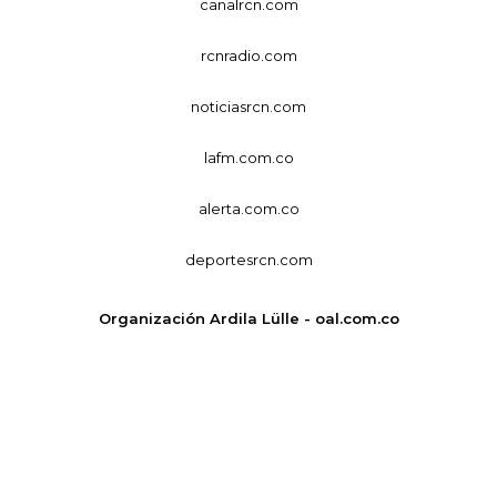
canalrcn.com
rcnradio.com
noticiasrcn.com
lafm.com.co
alerta.com.co
deportesrcn.com
Organización Ardila Lülle - oal.com.co