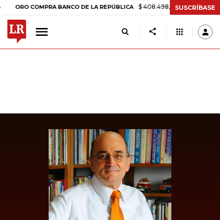
$ 408.498,97
+$ 8.753,81
+2,19%
O COMPRA BANCO DE LA REPÚBLICA
SUSCRÍBASE