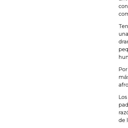
con
com
Ten
una
dra
peq
hu
Por
más
afr
Los
pad
raz
de 