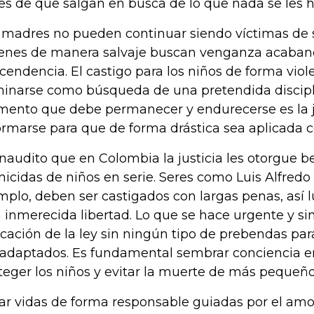
es de que salgan en busca de lo que nada se les h
 madres no pueden continuar siendo víctimas de s
enes de manera salvaje buscan venganza acaban
cendencia. El castigo para los niños de forma vio
minarse como búsqueda de una pretendida discipli
mento que debe permanecer y endurecerse es la j
ormarse para que de forma drástica sea aplicada c
inaudito que en Colombia la justicia les otorgue be
icidas de niños en serie. Seres como Luis Alfredo 
mplo, deben ser castigados con largas penas, así 
 inmerecida libertad. Lo que se hace urgente y sin
icación de la ley sin ningún tipo de prebendas par
adaptados. Es fundamental sembrar conciencia en
teger los niños y evitar la muerte de más pequeño
ar vidas de forma responsable guiadas por el amo