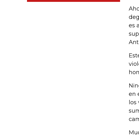
Aho
deg
es 
sup
Ant
Est
vio
hom
Nin
en 
los
sum
cam
Muc