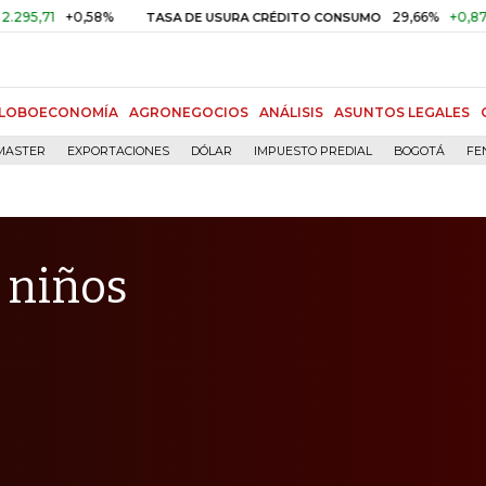
+0,58%
29,66%
+0,87%
+3,0
TASA DE USURA CRÉDITO CONSUMO
LOBOECONOMÍA
AGRONEGOCIOS
ANÁLISIS
ASUNTOS LEGALES
MASTER
EXPORTACIONES
DÓLAR
IMPUESTO PREDIAL
BOGOTÁ
FE
 niños