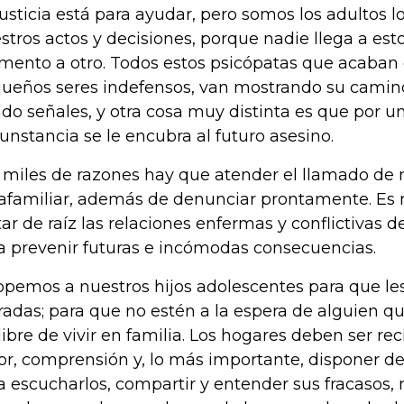
justicia está para ayudar, pero somos los adultos 
stros actos y decisiones, porque nadie llega a es
ento a otro. Todos estos psicópatas que acaban 
ueños seres indefensos, van mostrando su camino
do señales, y otra cosa muy distinta es que por un
cunstancia se le encubra al futuro asesino.
 miles de razones hay que atender el llamado de 
rafamiliar, además de denunciar prontamente. Es
tar de raíz las relaciones enfermas y conflictivas de
a prevenir futuras e incómodas consecuencias.
opemos a nuestros hijos adolescentes para que les
adas; para que no estén a la espera de alguien 
 libre de vivir en familia. Los hogares deben ser rec
r, comprensión y, lo más importante, disponer 
a escucharlos, compartir y entender sus fracasos,