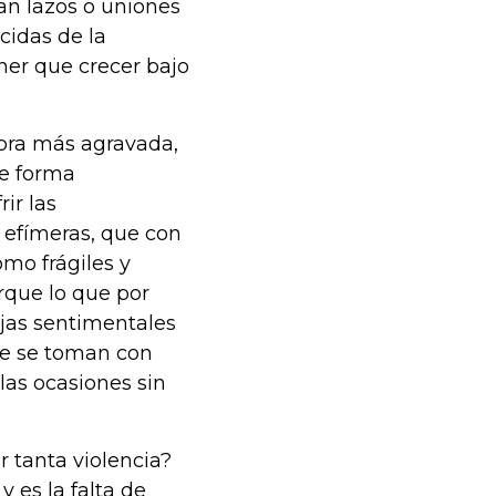
an lazos o uniones
acidas de la
ner que crecer bajo
hora más agravada,
de forma
ir las
 efímeras, que con
mo frágiles y
rque lo que por
ejas sentimentales
ue se toman con
 las ocasiones sin
r tanta violencia?
y es la falta de