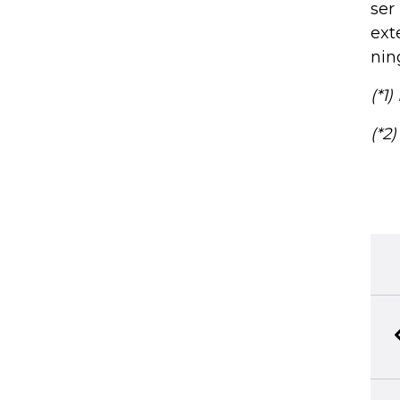
ser
ext
nin
(*1
(*2