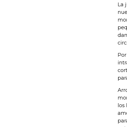
La 
nue
mom
peq
dan
cir
Por
int
cor
par
Arr
mor
los
amo
par