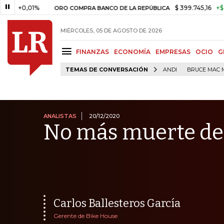
,01%
$ 399.745,16
+$ 2.295,71
ORO COMPRA BANCO DE LA REPÚBLICA
MIÉRCOLES, 05 DE AGOSTO DE 2026
FINANZAS
ECONOMÍA
EMPRESAS
OCIO
G
TEMAS DE CONVERSACIÓN
ANDI
BRUCE MAC 
ANALISTAS
20/12/2020
No más muerte de
Carlos Ballesteros García
Gerente de Bike House