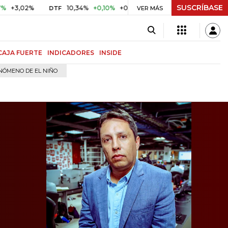
SUSCRÍBASE
2%
10,34%
+0,10%
+0,98%
$ 416,81
+$ 0,05
+0,01%
DTF
UVR
VER MÁS
CAJA FUERTE
INDICADORES
INSIDE
NÓMENO DE EL NIÑO