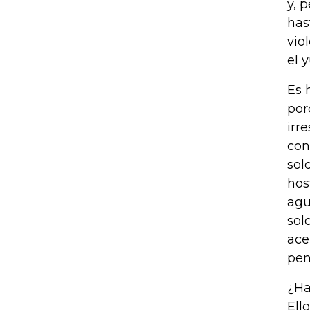
y, 
has
vio
el 
Es 
por
irr
con
sol
hos
agu
sol
ace
pen
¿Ha
Ell