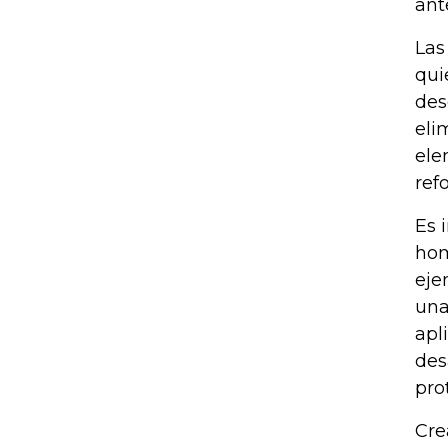
ant
Las
qui
des
eli
ele
ref
Es 
hom
eje
una
apl
des
pro
Cre