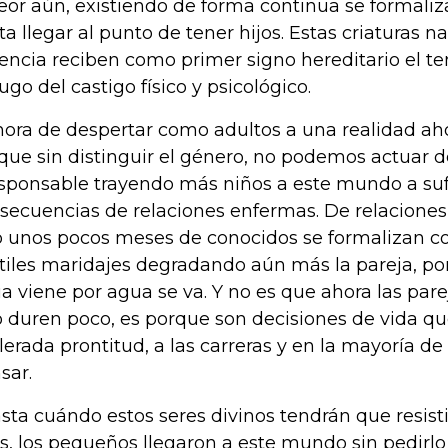
peor aún, existiendo de forma continua se formaliz
ta llegar al punto de tener hijos. Estas criaturas n
lencia reciben como primer signo hereditario el te
yugo del castigo físico y psicológico.
hora de despertar como adultos a una realidad a
que sin distinguir el género, no podemos actuar 
esponsable trayendo más niños a este mundo a sufr
secuencias de relaciones enfermas. De relaciones
o unos pocos meses de conocidos se formalizan co
tiles maridajes degradando aún más la pareja, po
a viene por agua se va. Y no es que ahora las par
o duren poco, es porque son decisiones de vida q
lerada prontitud, a las carreras y en la mayoría de
sar.
sta cuándo estos seres divinos tendrán que resisti
os, los pequeños llegaron a este mundo sin pedirlo 