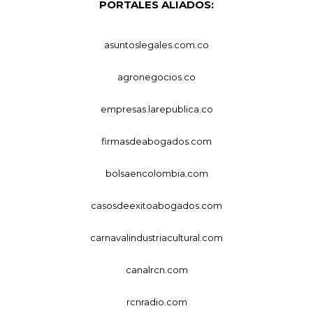
PORTALES ALIADOS:
asuntoslegales.com.co
agronegocios.co
empresas.larepublica.co
firmasdeabogados.com
bolsaencolombia.com
casosdeexitoabogados.com
carnavalindustriacultural.com
canalrcn.com
rcnradio.com