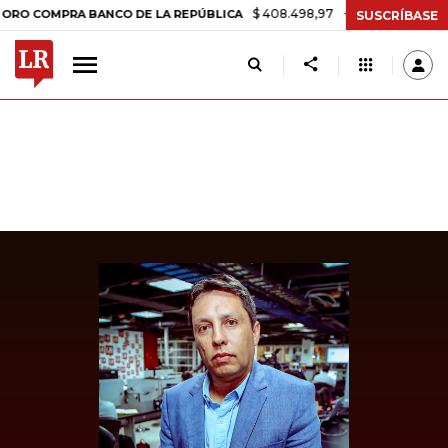
$ 408.498,97
+$ 8.753,81
+2,19%
OMPRA BANCO DE LA REPÚBLICA
SUSCRÍBASE