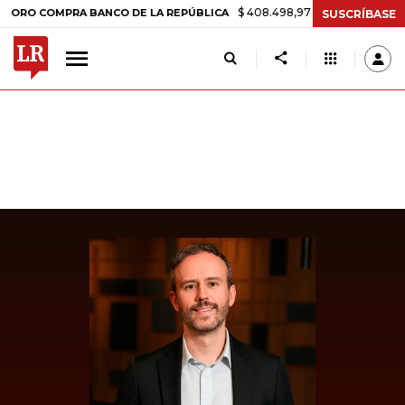
$ 408.498,97
+$ 8.753,81
+2,19%
COMPRA BANCO DE LA REPÚBLICA
SUSCRÍBASE