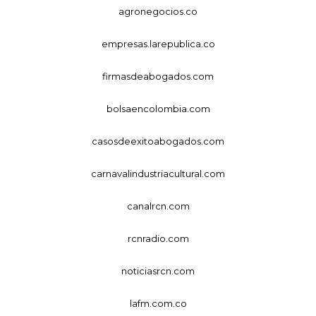
agronegocios.co
empresas.larepublica.co
firmasdeabogados.com
bolsaencolombia.com
casosdeexitoabogados.com
carnavalindustriacultural.com
canalrcn.com
rcnradio.com
noticiasrcn.com
lafm.com.co