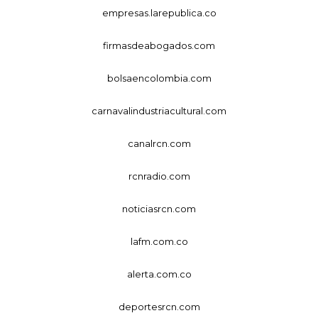
empresas.larepublica.co
firmasdeabogados.com
bolsaencolombia.com
carnavalindustriacultural.com
canalrcn.com
rcnradio.com
noticiasrcn.com
lafm.com.co
alerta.com.co
deportesrcn.com