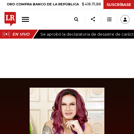
$ 418.111,88
+$ 9.612,91
+2,35%
O COMPRA BANCO DE LA REPÚBLICA
SUSCRÍBASE
EN VIVO
Se aprobó la declaratoria de desastre de carác