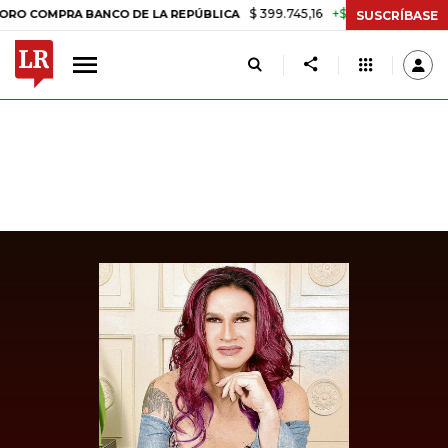
$ 399.745,16
+$ 2.295,71
+0,58%
OMPRA BANCO DE LA REPÚBLICA
SUSCRÍBASE