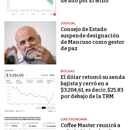
de año por El Niño
JUDICIAL
Consejo de Estado
suspende designación
de Mancuso como gestor
de paz
BOLSAS
El dólar retomó su senda
bajista y cerró en a
$3.204,61, es decir, $25,83
por debajo de la TRM
GASTRONOMÍA
Coffee Master reunirá a