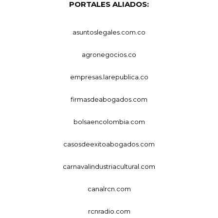
PORTALES ALIADOS:
asuntoslegales.com.co
agronegocios.co
empresas.larepublica.co
firmasdeabogados.com
bolsaencolombia.com
casosdeexitoabogados.com
carnavalindustriacultural.com
canalrcn.com
rcnradio.com