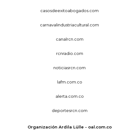
casosdeexitoabogados.com
carnavalindustriacultural.com
canalrcn.com
rcnradio.com
noticiasrcn.com
lafm.com.co
alerta.com.co
deportesrcn.com
Organización Ardila Lülle - oal.com.co