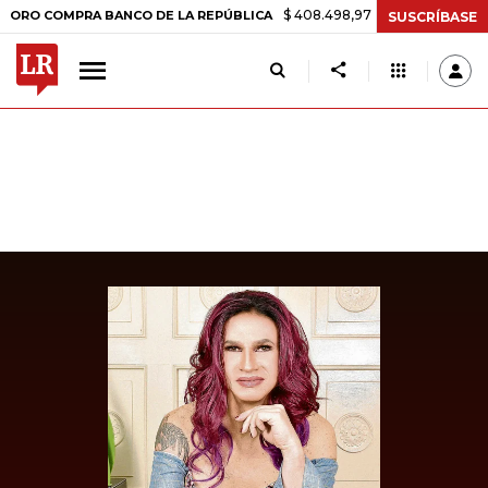
$ 408.498,97
+$ 8.753,81
+2,19%
COMPRA BANCO DE LA REPÚBLICA
SUSCRÍBASE