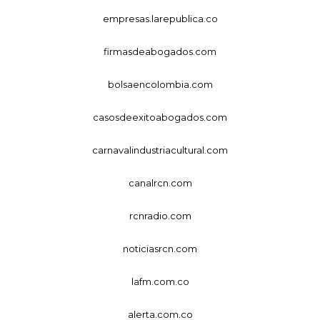
empresas.larepublica.co
firmasdeabogados.com
bolsaencolombia.com
casosdeexitoabogados.com
carnavalindustriacultural.com
canalrcn.com
rcnradio.com
noticiasrcn.com
lafm.com.co
alerta.com.co