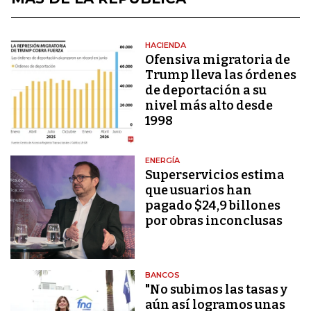
HACIENDA
Ofensiva migratoria de
Trump lleva las órdenes
de deportación a su
nivel más alto desde
1998
ENERGÍA
Superservicios estima
que usuarios han
pagado $24,9 billones
por obras inconclusas
BANCOS
"No subimos las tasas y
aún así logramos unas