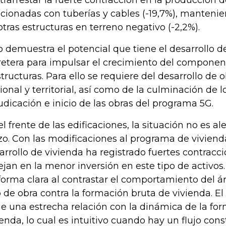
trarrestar la fuerte contracción en la producción 
acionadas con tuberías y cables (-19,7%), manteni
otras estructuras en terreno negativo (-2,2%).
o demuestra el potencial que tiene el desarrollo de
retera para impulsar el crecimiento del component
structuras. Para ello se requiere del desarrollo de o
ional y territorial, así como de la culminación de l
udicación e inicio de las obras del programa 5G.
el frente de las edificaciones, la situación no es al
zo. Con las modificaciones al programa de vivienda
arrollo de vivienda ha registrado fuertes contracc
lejan en la menor inversión en este tipo de activos.
forma clara al contrastar el comportamiento del 
o de obra contra la formación bruta de vivienda. E
ne una estrecha relación con la dinámica de la fo
ienda, lo cual es intuitivo cuando hay un flujo co