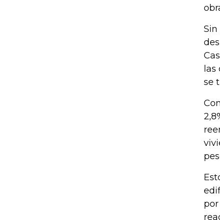
obr
Sin
des
Cas
las
se 
Con
2,8
ree
viv
pes
Est
edi
por
rea