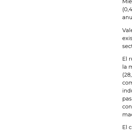
Mie
(0,
anu
Val
exi
sec
El 
la 
(28
com
ind
pas
con
maq
El 