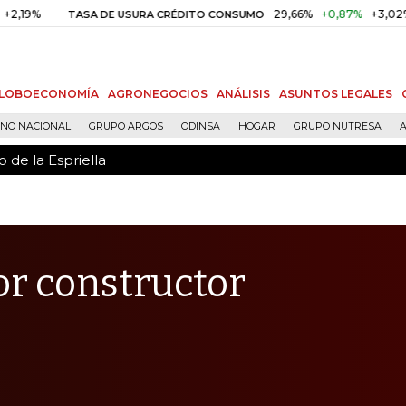
 de la Espriella
29,66%
+0,87%
+3,02%
TASA DE USURA CRÉDITO CONSUMO
DTF
LOBOECONOMÍA
AGRONEGOCIOS
ANÁLISIS
ASUNTOS LEGALES
RNO NACIONAL
GRUPO ARGOS
ODINSA
HOGAR
GRUPO NUTRESA
A
 de la Espriella
tor constructor