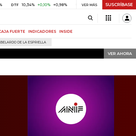
SUSCRÍBASE
VER AHORA
10,34%
+0,10%
+0,98%
$ 416,91
+$ 0,05
+0,01%
UVR
VER MÁS
BITCOI
CAJA FUERTE
INDICADORES
INSIDE
BELARDO DE LA ESPRIELLA
VER AHORA