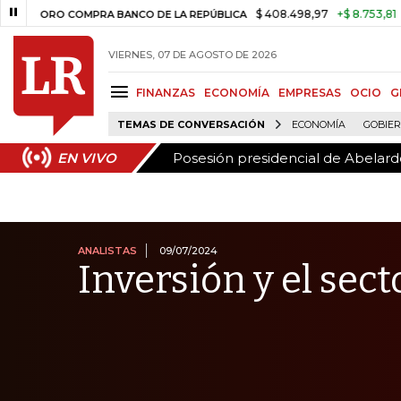
Posesión presidencial de Abelardo
EN VIVO
$ 408.498,97
+$ 8.753,81
+2,19%
O COMPRA BANCO DE LA REPÚBLICA
VIERNES, 07 DE AGOSTO DE 2026
FINANZAS
ECONOMÍA
EMPRESAS
OCIO
G
TEMAS DE CONVERSACIÓN
ECONOMÍA
GOBIE
Posesión presidencial de Abelardo
EN VIVO
ANALISTAS
09/07/2024
Inversión y el sec