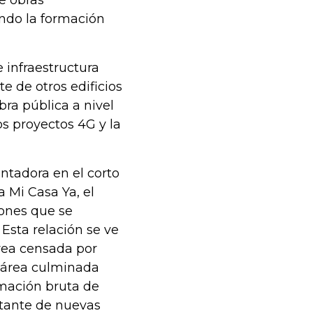
de obras
endo la formación
 infraestructura
e de otros edificios
bra pública a nivel
os proyectos 4G y la
entadora en el corto
 Mi Casa Ya, el
iones que se
 Esta relación se ve
área censada por
l área culminada
rmación bruta de
nstante de nuevas