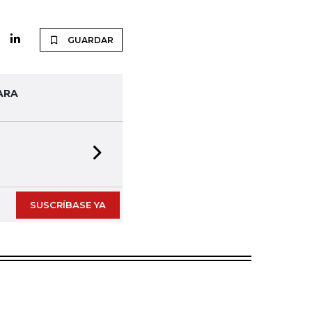
GUARDAR
ARA
Next slide
SUSCRÍBASE YA