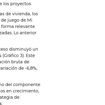
e los proyectos.
s de vivienda, los
s de juego de Mi
 forma relevante
zadas. Lo anterior
oceso disminuyó un
(Gráfico 3). Este
ación bruta de
ariación de -6,8%,
ismo del componente
dos en crecimiento,
ategia de
a.