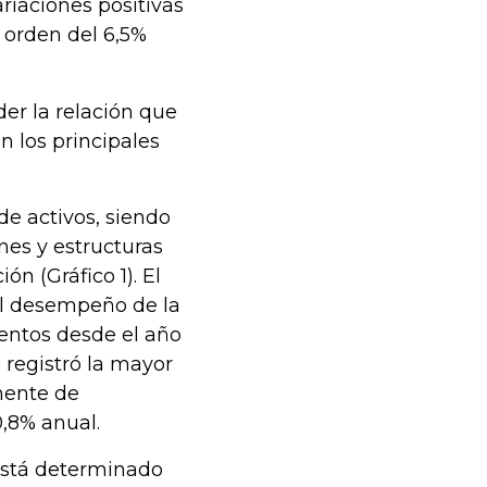
riaciones positivas
l orden del 6,5%
er la relación que
n los principales
de activos, siendo
ones y estructuras
ón (Gráfico 1). El
l desempeño de la
ientos desde el año
 registró la mayor
onente de
,8% anual.
 está determinado