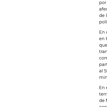
por
afe
de 
pol
En 
en 
que
tra
com
par
al 
min
En 
ter
de 