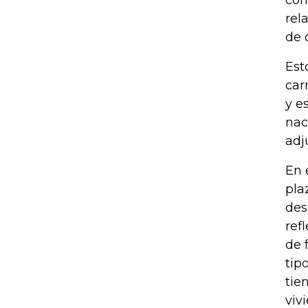
con
rel
de 
Est
car
y e
nac
adj
En 
pla
des
ref
de 
tip
tie
viv