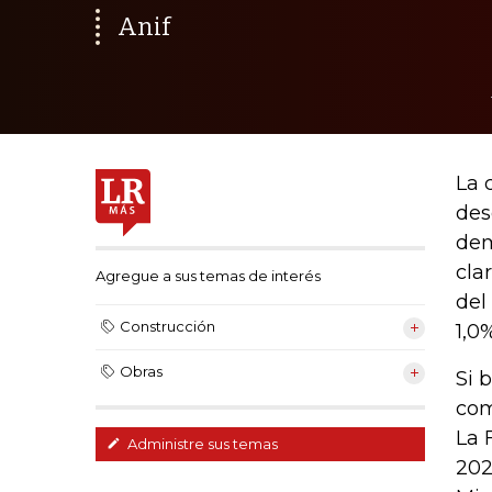
Anif
La 
des
dem
cla
Agregue a sus temas de interés
del
Construcción
1,0
Obras
Si 
com
La 
Administre sus temas
202