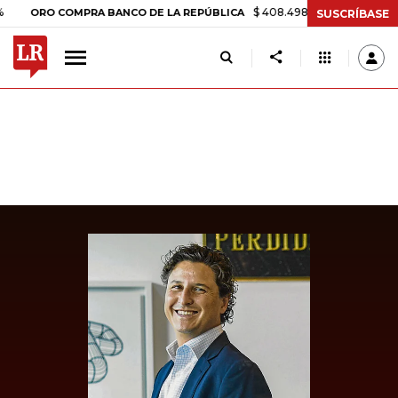
$ 408.498,97
+$ 8.753,81
+2,19%
RO COMPRA BANCO DE LA REPÚBLICA
SUSCRÍBASE