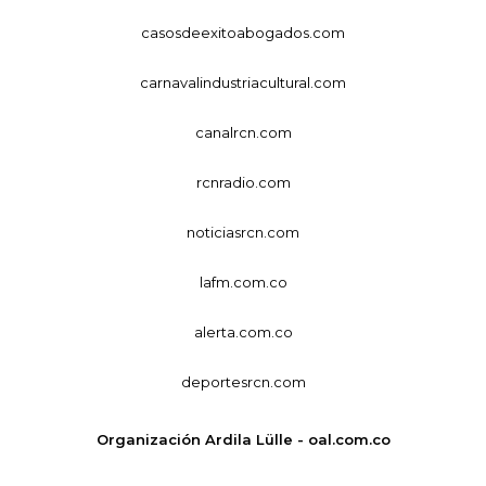
casosdeexitoabogados.com
carnavalindustriacultural.com
canalrcn.com
rcnradio.com
noticiasrcn.com
lafm.com.co
alerta.com.co
deportesrcn.com
Organización Ardila Lülle - oal.com.co