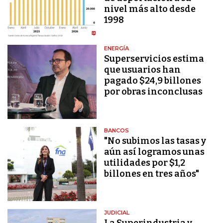
nivel más alto desde
1998
ENERGÍA
Superservicios estima
que usuarios han
pagado $24,9 billones
por obras inconclusas
BANCOS
"No subimos las tasas y
aún así logramos unas
utilidades por $1,2
billones en tres años"
JUDICIAL