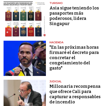
TURISMO
Asia sigue teniendo los
pasaportes más
poderosos, lidera
Singapur
HACIENDA
"En las próximas horas
firmaré el decreto para
concretar el
congelamiento del
gasto"
JUDICIAL
Millonaria recompensa
que ofrece Cali para
capturar a responsables
de incendio