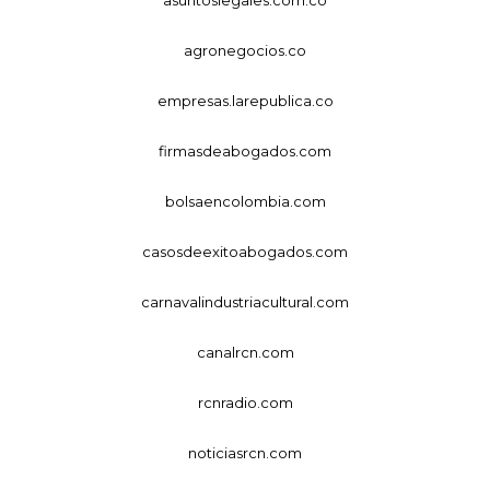
agronegocios.co
empresas.larepublica.co
firmasdeabogados.com
bolsaencolombia.com
casosdeexitoabogados.com
carnavalindustriacultural.com
canalrcn.com
rcnradio.com
noticiasrcn.com