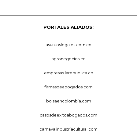
PORTALES ALIADOS:
asuntoslegales.com.co
agronegocios.co
empresas.larepublica.co
firmasdeabogados.com
bolsaencolombia.com
casosdeexitoabogados.com
carnavalindustriacultural.com