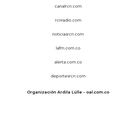
canalrcn.com
rcnradio.com
noticiasrcn.com
lafm.com.co
alerta.com.co
deportesrcn.com
Organización Ardila Lülle - oal.com.co