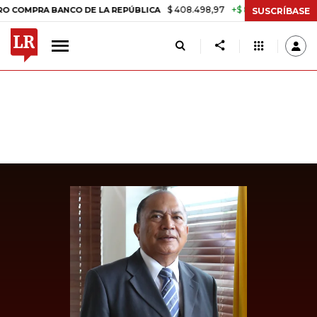
$ 408.498,97
+$ 8.753,81
+2,19%
RA BANCO DE LA REPÚBLICA
TAS
SUSCRÍBASE