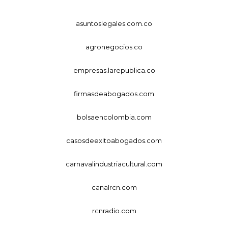
asuntoslegales.com.co
agronegocios.co
empresas.larepublica.co
firmasdeabogados.com
bolsaencolombia.com
casosdeexitoabogados.com
carnavalindustriacultural.com
canalrcn.com
rcnradio.com