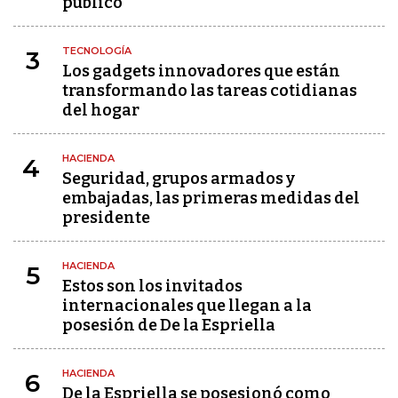
público"
TECNOLOGÍA
3
Los gadgets innovadores que están
transformando las tareas cotidianas
del hogar
HACIENDA
4
Seguridad, grupos armados y
embajadas, las primeras medidas del
presidente
HACIENDA
5
Estos son los invitados
internacionales que llegan a la
posesión de De la Espriella
HACIENDA
6
De la Espriella se posesionó como