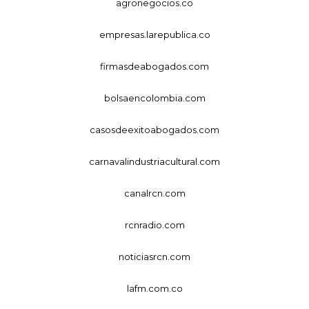
agronegocios.co
empresas.larepublica.co
firmasdeabogados.com
bolsaencolombia.com
casosdeexitoabogados.com
carnavalindustriacultural.com
canalrcn.com
rcnradio.com
noticiasrcn.com
lafm.com.co