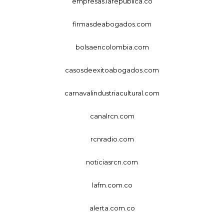
empresas.larepublica.co
firmasdeabogados.com
bolsaencolombia.com
casosdeexitoabogados.com
carnavalindustriacultural.com
canalrcn.com
rcnradio.com
noticiasrcn.com
lafm.com.co
alerta.com.co