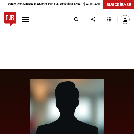
$ 408.498,97
+$ 8.753,81
+2,19%
O COMPRA BANCO DE LA REPÚBLICA
SUSCRÍBASE