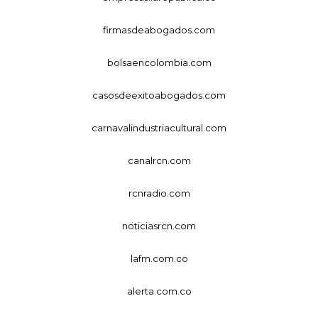
firmasdeabogados.com
bolsaencolombia.com
casosdeexitoabogados.com
carnavalindustriacultural.com
canalrcn.com
rcnradio.com
noticiasrcn.com
lafm.com.co
alerta.com.co