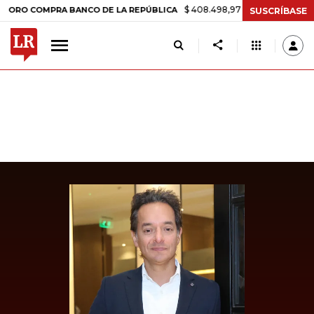
$ 408.498,97
+$ 8.753,81
+2,19%
COMPRA BANCO DE LA REPÚBLICA
SUSCRÍBASE