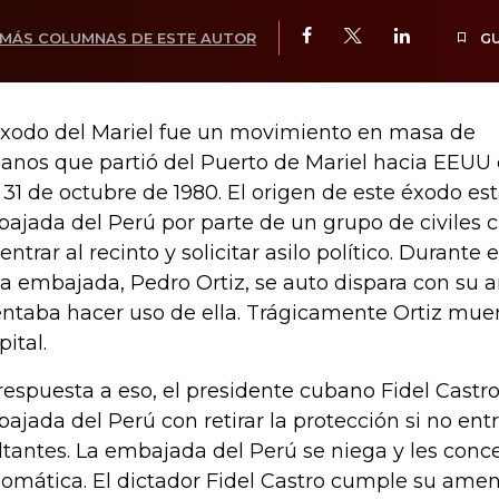
MÁS COLUMNAS DE ESTE AUTOR
G
éxodo del Mariel fue un movimiento en masa de
anos que partió del Puerto de Mariel hacia EEUU en
l 31 de octubre de 1980. El origen de este éxodo est
ajada del Perú por parte de un grupo de civiles c
entrar al recinto y solicitar asilo político. Durante e
la embajada, Pedro Ortiz, se auto dispara con su
entaba hacer uso de ella. Trágicamente Ortiz mue
pital.
respuesta a eso, el presidente cubano Fidel Castr
ajada del Perú con retirar la protección si no ent
ltantes. La embajada del Perú se niega y les conc
lomática. El dictador Fidel Castro cumple su ame