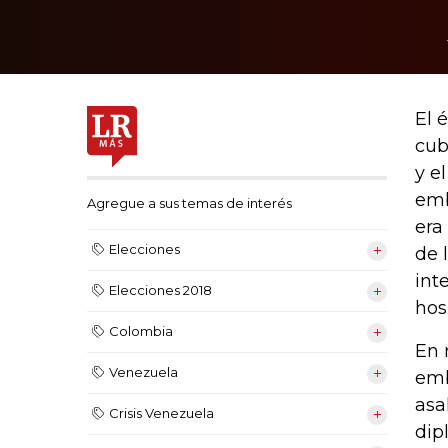
El 
cub
y e
emb
Agregue a sus temas de interés
era 
Elecciones
de 
int
Elecciones 2018
hos
Colombia
En 
Venezuela
emb
asa
Crisis Venezuela
dip