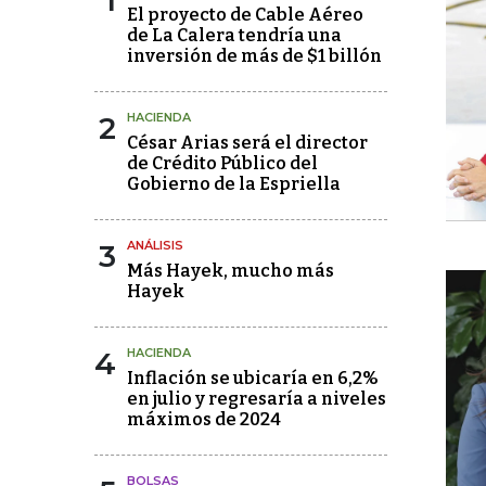
1
El proyecto de Cable Aéreo
de La Calera tendría una
inversión de más de $1 billón
2
HACIENDA
César Arias será el director
de Crédito Público del
Gobierno de la Espriella
3
ANÁLISIS
Más Hayek, mucho más
Hayek
4
HACIENDA
Inflación se ubicaría en 6,2%
en julio y regresaría a niveles
máximos de 2024
BOLSAS