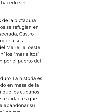
 hacerlo sin
 de la dictadura
os se refugian en
sperada, Castro
coger a sus
l Mariel, al oeste
í los “marielitos”.
n por el puerto del
uro. La historia es
do en masa de la
n que los cubanos
e realidad es que
s a abandonar su