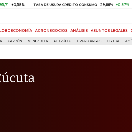
58%
29,66%
+0,87%
+3,02%
TASA DE USURA CRÉDITO CONSUMO
LOBOECONOMÍA
AGRONEGOCIOS
ANÁLISIS
ASUNTOS LEGALES
ÍA
CARBÓN
VENEZUELA
PETRÓLEO
GRUPO ARGOS
EBITDA
AMÉ
Cúcuta