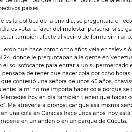
ar de origen porque triunfó la “política de la envid
pectivos países.
é es la política de la envidia, se preguntará el lect
idia es votar a favor del malestar personal si se g
estar también afecte al vecino de forma similar o,
uerdo que hace como ocho años veía en televisió
 24, donde le preguntaban a la gente en Venezu
o el sol sofocante para entrar a un supermercado 
 pensaba de tener que hacer cola por ocho horas 
o que contestó una señora de unos 45 años, chavis
uiente: “a mí no me importa hacer cola porque se q
 Mercedes hoy en día también tienen que hacer c
lo”. Me atrevería a pronosticar que esa misma señ
 en una cola en Caracas hace unos años, hoy está
emperie en un andén o en un parque de Cúcuta.