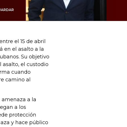
UARDAR
tre el 15 de abril
á en el asalto a la
ubanos. Su objetivo
l asalto, el custodio
 arma cuando
re camino al
o amenaza a la
regan a los
ede protección
naza y hace público