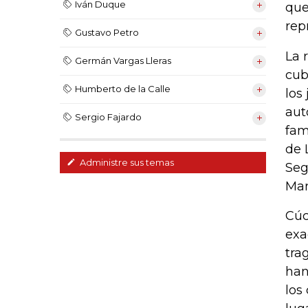
Iván Duque
que
rep
Gustavo Petro
La 
Germán Vargas Lleras
cub
Humberto de la Calle
los
aut
Sergio Fajardo
fam
de 
Administre sus temas
Seg
Mar
Cúc
exa
tra
han
los