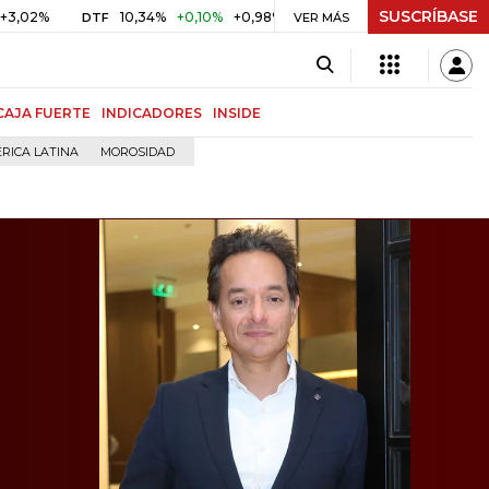
SUSCRÍBASE
10,34%
+0,10%
+0,98%
$ 416,86
+$ 0,05
+0,01%
DTF
UVR
VER MÁS
CAJA FUERTE
INDICADORES
INSIDE
RICA LATINA
MOROSIDAD