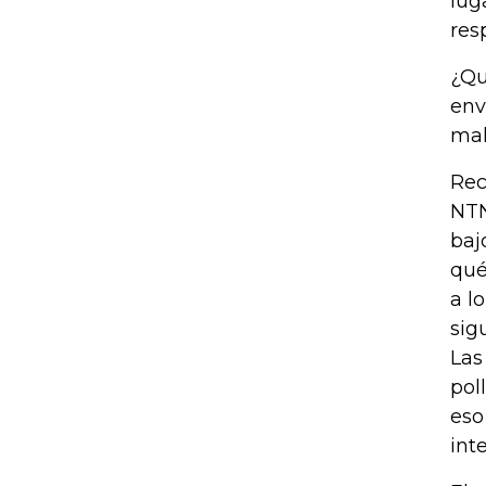
lug
res
¿Qu
env
mal
Rec
NTN
baj
qué
a l
sig
Las
pol
eso
int