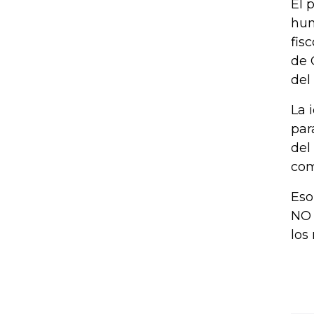
El 
hum
fis
de 
del
La 
par
del
com
Eso
NO 
los