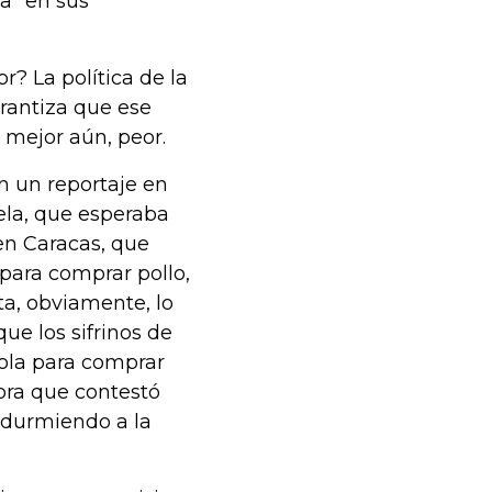
ia” en sus
or? La política de la
arantiza que ese
 mejor aún, peor.
n un reportaje en
ela, que esperaba
en Caracas, que
para comprar pollo,
ta, obviamente, lo
ue los sifrinos de
ola para comprar
ora que contestó
 durmiendo a la