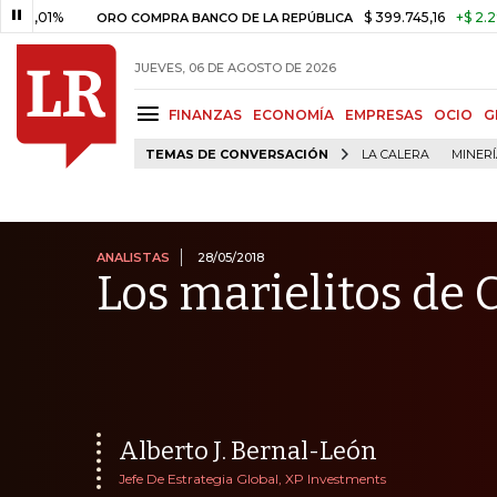
$ 399.745,16
+$ 2.295,71
+0,
ORO COMPRA BANCO DE LA REPÚBLICA
JUEVES, 06 DE AGOSTO DE 2026
FINANZAS
ECONOMÍA
EMPRESAS
OCIO
G
TEMAS DE CONVERSACIÓN
LA CALERA
MINER
ANALISTAS
28/05/2018
Los marielitos de 
Alberto J. Bernal-León
Jefe De Estrategia Global, XP Investments