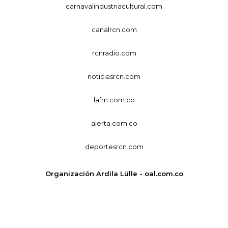
carnavalindustriacultural.com
canalrcn.com
rcnradio.com
noticiasrcn.com
lafm.com.co
alerta.com.co
deportesrcn.com
Organización Ardila Lülle - oal.com.co