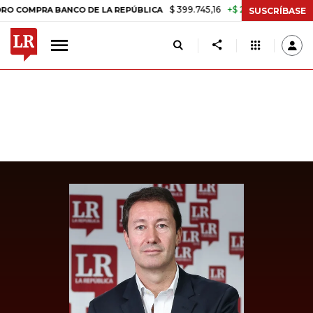
$ 399.745,16
+$ 2.295,71
+0,58%
PRA BANCO DE LA REPÚBLICA
TA
SUSCRÍBASE