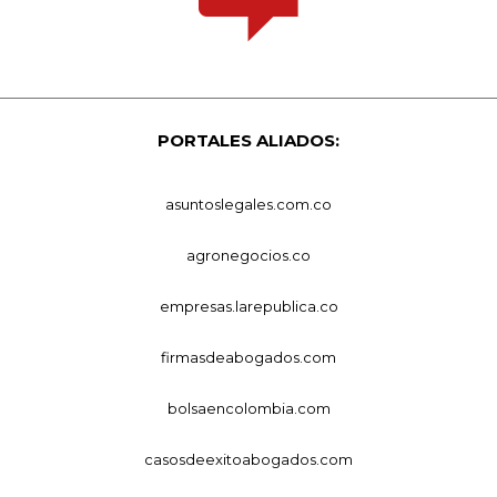
PORTALES ALIADOS:
asuntoslegales.com.co
agronegocios.co
empresas.larepublica.co
firmasdeabogados.com
bolsaencolombia.com
casosdeexitoabogados.com