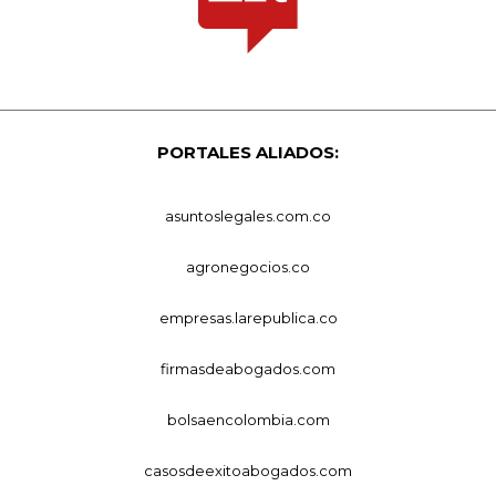
PORTALES ALIADOS:
asuntoslegales.com.co
agronegocios.co
empresas.larepublica.co
firmasdeabogados.com
bolsaencolombia.com
casosdeexitoabogados.com