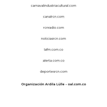
carnavalindustriacultural.com
canalrcn.com
rcnradio.com
noticiasrcn.com
lafm.com.co
alerta.com.co
deportesrcn.com
Organización Ardila Lülle - oal.com.co