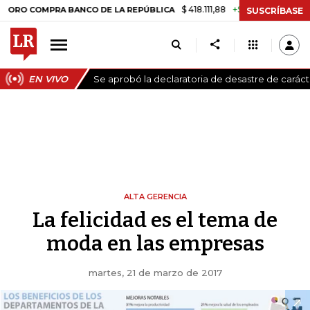
$ 418.111,88
+$ 9.612,91
+2,35%
COMPRA BANCO DE LA REPÚBLICA
T
SUSCRÍBASE
EN VIVO
Se aprobó la declaratoria de desastre de carác
ALTA GERENCIA
La felicidad es el tema de
moda en las empresas
martes, 21 de marzo de 2017