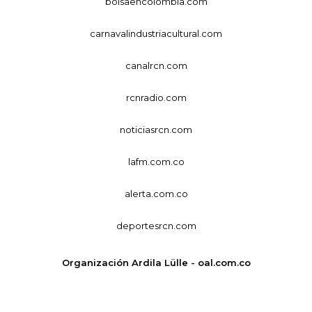
bolsaencolombia.com
carnavalindustriacultural.com
canalrcn.com
rcnradio.com
noticiasrcn.com
lafm.com.co
alerta.com.co
deportesrcn.com
Organización Ardila Lülle - oal.com.co