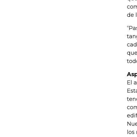
com
de 
“Pa
tan
cad
que
tod
Asp
El 
Est
ten
com
edi
Nue
los