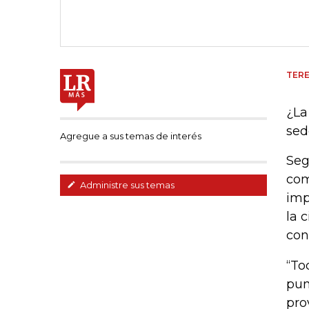
TERE
¿La
sed
Agregue a sus temas de interés
Seg
com
Administre sus temas
imp
la 
con
“To
pun
pro