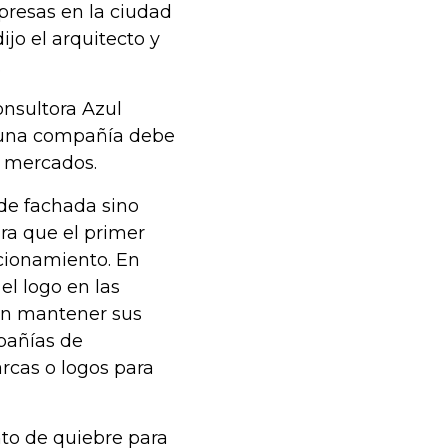
presas en la ciudad
jo el arquitecto y
.
onsultora Azul
e una compañía debe
s mercados.
 de fachada sino
ra que el primer
cionamiento. En
el logo en las
en mantener sus
pañías de
rcas o logos para
nto de quiebre para