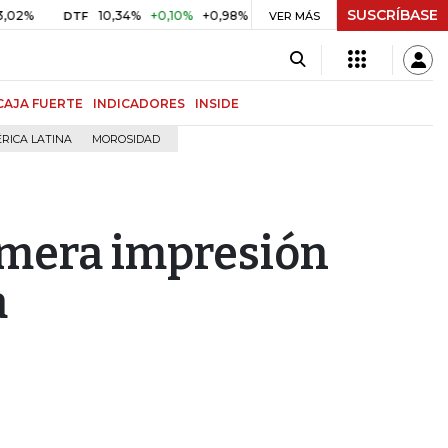
SUSCRÍBASE
10,34%
+0,10%
+0,98%
$ 416,86
+$ 0,05
+0,01%
DTF
UVR
VER MÁS
CAJA FUERTE
INDICADORES
INSIDE
RICA LATINA
MOROSIDAD
rimera impresión
a