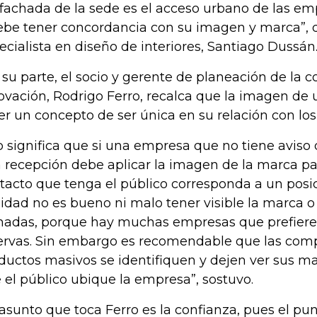
 fachada de la sede es el acceso urbano de las em
ebe tener concordancia con su imagen y marca”, di
ecialista en diseño de interiores, Santiago Dussán
 su parte, el socio y gerente de planeación de la c
ovación, Rodrigo Ferro, recalca que la imagen d
er un concepto de ser única en su relación con lo
o significa que si una empresa que no tiene aviso
 recepción debe aplicar la imagen de la marca pa
tacto que tenga el público corresponda a un posi
lidad no es bueno ni malo tener visible la marca o 
hadas, porque hay muchas empresas que prefier
ervas. Sin embargo es recomendable que las com
ductos masivos se identifiquen y dejen ver sus ma
 el público ubique la empresa”, sostuvo.
asunto que toca Ferro es la confianza, pues el pu