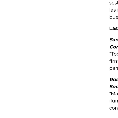
sos
las
bue
Las
Sa
Con
“To
fir
par
Rod
Soc
“Ma
ilu
con