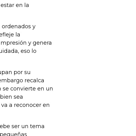
estar en la
s ordenados y
fleje la
 impresión y genera
uidada, eso lo
upan por su
 embargo recalca
 se convierte en un
 bien sea
a va a reconocer en
debe ser un tema
y pequeñas