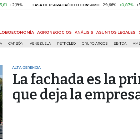
,19%
29,66%
+0,87%
+3,02%
TASA DE USURA CRÉDITO CONSUMO
LOBOECONOMÍA
AGRONEGOCIOS
ANÁLISIS
ASUNTOS LEGALES
ÍA
CARBÓN
VENEZUELA
PETRÓLEO
GRUPO ARGOS
EBITDA
AMÉ
ALTA GERENCIA
La fachada es la p
que deja la empres