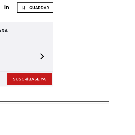
GUARDAR
ARA
Next slide
SUSCRÍBASE YA