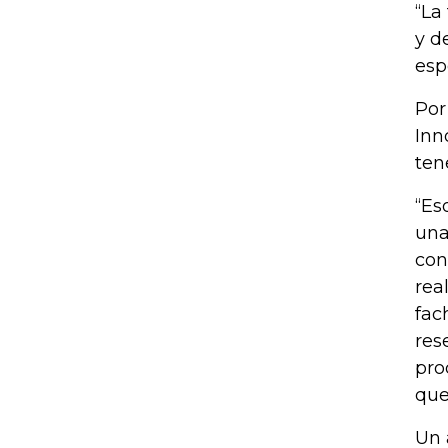
“La
y d
esp
Por
Inn
ten
“Es
una
con
rea
fac
res
pro
que
Un 