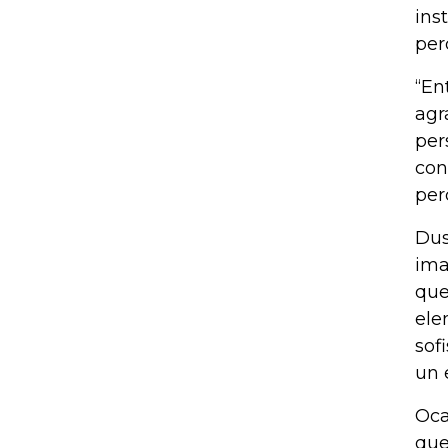
ins
per
“En
agr
per
con
per
Dus
ima
que
ele
sof
un 
Oca
que