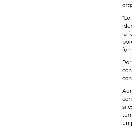
org
“Lo
ide
la 
por
for
Por
con
con
Aun
con
sí 
tem
un 