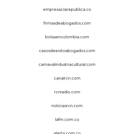
empresas.larepublica.co
firmasdeabogados.com
bolsaencolombia.com
casosdeexitoabogados.com
carnavalindustriacultural.com
canalrcn.com
rcnradio.com
noticiasrcn.com
lafm.com.co
alerta.com.co