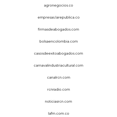
agronegocios.co
empresas.larepublica.co
firmasdeabogados.com
bolsaencolombia.com
casosdeexitoabogados.com
carnavalindustriacultural.com
canalrcn.com
rcnradio.com
noticiasrcn.com
lafm.com.co