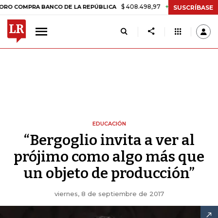
$ 408.498,97
+$ 8.753,81
+2,19%
PRA BANCO DE LA REPÚBLICA
TA
SUSCRÍBASE
EDUCACIÓN
“Bergoglio invita a ver al
prójimo como algo más que
un objeto de producción”
viernes, 8 de septiembre de 2017