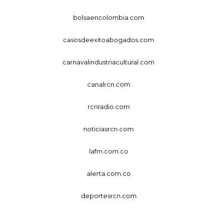
bolsaencolombia.com
casosdeexitoabogados.com
carnavalindustriacultural.com
canalrcn.com
rcnradio.com
noticiasrcn.com
lafm.com.co
alerta.com.co
deportesrcn.com