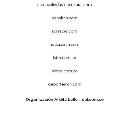
carnavalindustriacultural.com
canalrcn.com
rcnradio.com
noticiasrcn.com
lafm.com.co
alerta.com.co
deportesrcn.com
Organización Ardila Lülle - oal.com.co