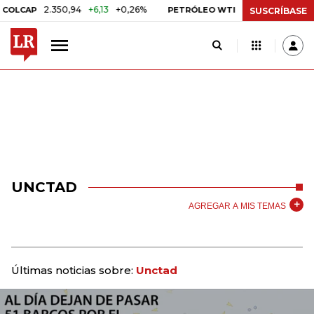
2.350,94
+6,13
+0,26%
US$ 78,18
US$ 0,17
LCAP
PETRÓLEO WTI
SUSCRÍBASE
UNCTAD
AGREGAR A MIS TEMAS
Últimas noticias sobre:
Unctad