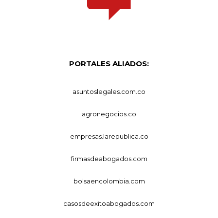
PORTALES ALIADOS:
asuntoslegales.com.co
agronegocios.co
empresas.larepublica.co
firmasdeabogados.com
bolsaencolombia.com
casosdeexitoabogados.com