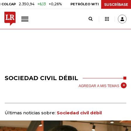
2.350,94
+6,13
+0,26%
US$ 78,01
US$ 2,92
CAP
PETRÓLEO WTI
SUSCRÍBASE
SOCIEDAD CIVIL DÉBIL
AGREGAR A MIS TEMAS
Últimas noticias sobre:
Sociedad civil débil