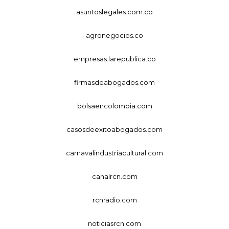
asuntoslegales.com.co
agronegocios.co
empresas.larepublica.co
firmasdeabogados.com
bolsaencolombia.com
casosdeexitoabogados.com
carnavalindustriacultural.com
canalrcn.com
rcnradio.com
noticiasrcn.com